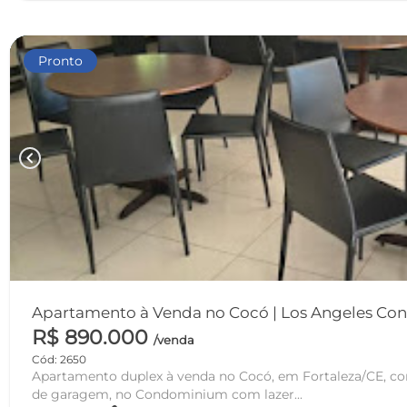
Pronto
chevron_left
Apartamento à Venda no Cocó | Los Angeles C
R$ 890.000
/venda
Cód: 2650
Apartamento duplex à venda no Cocó, em Fortaleza/CE, com
de garagem, no Condominium com lazer...