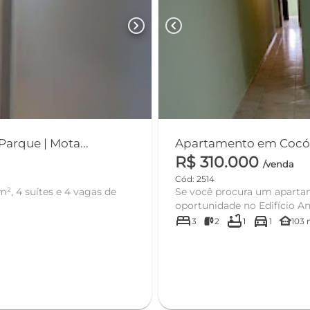
chevron_right
chevron_left
arque | Mota...
R$ 310.000
/venda
Cód: 2514
, 4 suítes e 4 vagas de
Se você procura um apartamento à venda no Cocó, Fortaleza , esta é uma excelente
oportunidade no Edi
bed
bathtub
directions_car
other_houses
3
2
1
1
103 