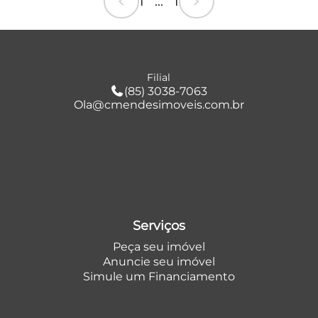
chevron_left
chevron_right
1 ... 1
Filial
(85) 3038-7063
Ola@cmendesimoveis.com.br
Serviços
Peça seu imóvel
Anuncie seu imóvel
Simule um Financiamento