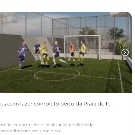
chevron_right
 com lazer completo perto da Praia do F...
m lazer completo e localização privilegiada!
reendimento em uma das r...