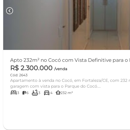
chevron_left
Apto 232m² no Cocó com Vista Definitive para o P
R$ 2.300.000
/venda
Cód: 2643
Apartamento à venda no Cocó, em Fortaleza/CE, com 232 m²
garagem com vista para o Parque do Cocó....
bed
bathtub
directions_car
other_houses
3
6
3
4
232 m²