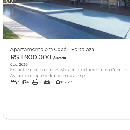
chevron_left
Apartamento em Cocó - Fortaleza
R$ 1.900.000
/venda
Cód: 2630
Encante-se com este sofisticado apartamento no Cocó, loca
Ávila, um empreendimento de alto p...
bed
bathtub
directions_car
other_houses
3
4
3
3
165 m²