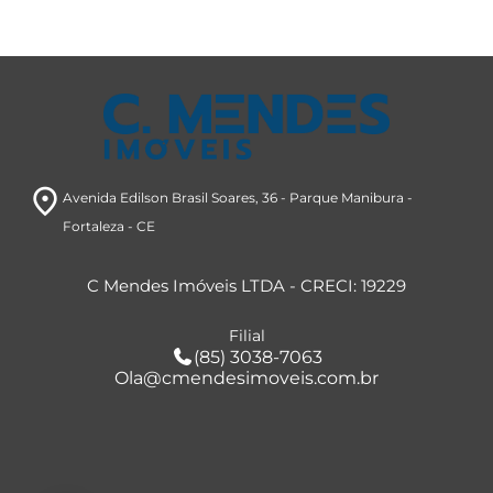
room
Avenida Edilson Brasil Soares, 36
- Parque Manibura
-
Fortaleza
- CE
C Mendes Imóveis LTDA - CRECI: 19229
Filial
(85) 3038-7063
Ola@cmendesimoveis.com.br