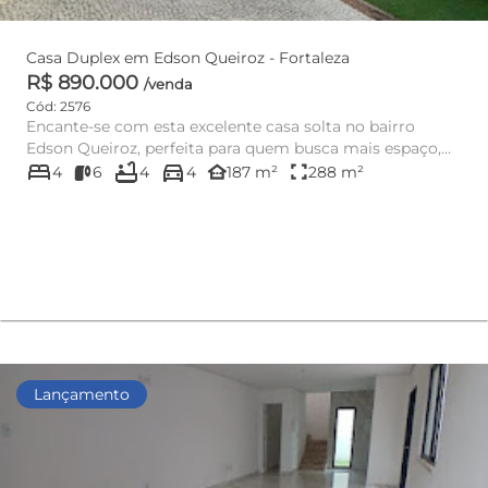
Casa Duplex em Edson Queiroz - Fortaleza
R$ 890.000
/venda
Cód: 2576
Encante-se com esta excelente casa solta no bairro
Edson Queiroz, perfeita para quem busca mais espaço,
bed
bathtub
directions_car
privacidade e co...
other_houses
fullscreen
4
6
4
4
187 m²
288 m²
Lançamento