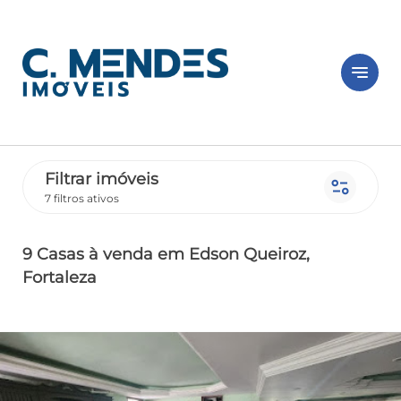
notes
Filtrar imóveis
page_info
7 filtros ativos
9 Casas
à venda
em Edson Queiroz
,
Fortaleza