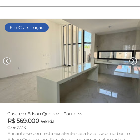
Em Construção
chevron_left
chevron_right
Casa em Edson Queiroz - Fortaleza
R$ 569.000
/venda
Cód: 2524
Encante-se com esta excelente casa localizada no bairro
Edson Queiroz, em Fortaleza, uma região valorizada e