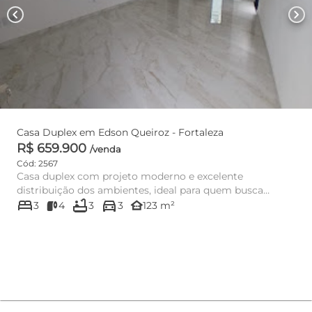
chevron_left
chevron_right
Casa Duplex em Edson Queiroz - Fortaleza
R$ 659.900
/venda
Cód: 2567
Casa duplex com projeto moderno e excelente
distribuição dos ambientes, ideal para quem busca
bed
bathtub
directions_car
conforto e praticidade. O ...
other_houses
3
4
3
3
123 m²