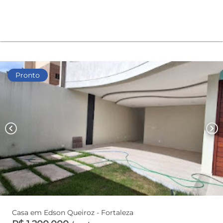
Pronto
chevron_left
chevron_right
Casa em Edson Queiroz - Fortaleza