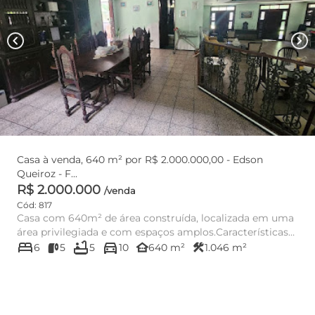
chevron_left
chevron_right
Casa à venda, 640 m² por R$ 2.000.000,00 - Edson
Queiroz - F...
R$ 2.000.000
/venda
Cód: 817
Casa com 640m² de área construída, localizada em uma
área privilegiada e com espaços amplos.Características
bed
bathtub
directions_car
do Imóvel:-...
other_houses
construction
6
5
5
10
640 m²
1.046 m²