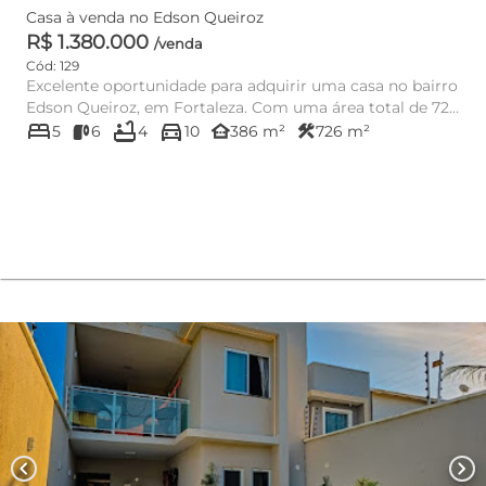
Casa à venda no Edson Queiroz
R$ 1.380.000
/venda
Cód: 129
Excelente oportunidade para adquirir uma casa no bairro
Edson Queiroz, em Fortaleza. Com uma área total de 726
bed
bathtub
directions_car
m² e 386...
other_houses
construction
5
6
4
10
386 m²
726 m²
chevron_left
chevron_right